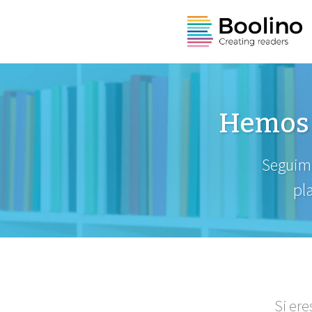
Hemos 
Seguimo
pl
Si ere