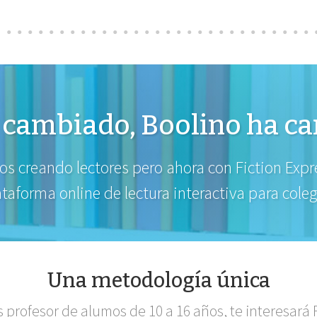
cambiado, Boolino ha c
s creando lectores pero ahora con Fiction Expr
ataforma online de lectura interactiva para coleg
Una metodología única
s profesor de alumos de 10 a 16 años, te interesará 