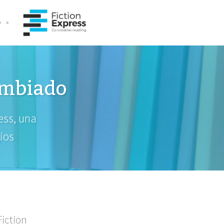
ambiado
ess, una
ios
Fiction